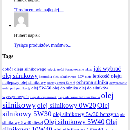
"Producent wie najlepiej....
Hubert napisł:
Tysiące produktów, mnóstwo...
Tags
jak wybrać
dobór oleju silnikowego
edycja treści
formatowanie tekstu
olej silnikowy
lepkość oleju
kontrolka oleju silnikowego
LCV oleje
ochrona silnika
najlepszy olej silnikowy
normy emisji Euro 6
oczyszczanie
olej 5W-50
olej do silnika
olej do silników
treści pod publikację
olej
wyczynowych
oleje do ciężarówek
oleje silnikowe Petronas Urania
silnikowy
Olej
olej silnikowy 0W20
silnikowy 5W30
olej silnikowy 5w30 benzyna
olej
Olej silnikowy 5W40
Olej
silnikowy 5w30 diesel
silnikowy 10W40
olej silnikowy 15W40