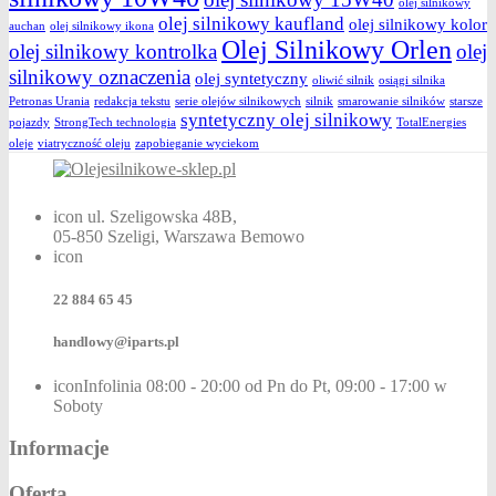
olej silnikowy
olej silnikowy kaufland
olej silnikowy kolor
auchan
olej silnikowy ikona
Olej Silnikowy Orlen
olej silnikowy kontrolka
olej
silnikowy oznaczenia
olej syntetyczny
oliwić silnik
osiągi silnika
Petronas Urania
redakcja tekstu
serie olejów silnikowych
silnik
smarowanie silników
starsze
syntetyczny olej silnikowy
pojazdy
StrongTech technologia
TotalEnergies
oleje
viatryczność oleju
zapobieganie wyciekom
icon
ul. Szeligowska 48B,
05-850 Szeligi, Warszawa Bemowo
icon
22 884 65 45
handlowy@iparts.pl
iconInfolinia
08:00 - 20:00 od Pn do Pt, 09:00 - 17:00 w
Soboty
Informacje
Oferta