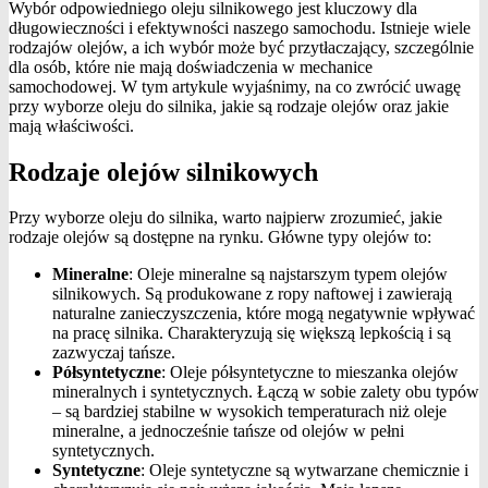
Wybór odpowiedniego oleju silnikowego jest kluczowy dla
długowieczności i efektywności naszego samochodu. Istnieje wiele
rodzajów olejów, a ich wybór może być przytłaczający, szczególnie
dla osób, które nie mają doświadczenia w mechanice
samochodowej. W tym artykule wyjaśnimy, na co zwrócić uwagę
przy wyborze oleju do silnika, jakie są rodzaje olejów oraz jakie
mają właściwości.
Rodzaje olejów silnikowych
Przy wyborze oleju do silnika, warto najpierw zrozumieć, jakie
rodzaje olejów są dostępne na rynku. Główne typy olejów to:
Mineralne
: Oleje mineralne są najstarszym typem olejów
silnikowych. Są produkowane z ropy naftowej i zawierają
naturalne zanieczyszczenia, które mogą negatywnie wpływać
na pracę silnika. Charakteryzują się większą lepkością i są
zazwyczaj tańsze.
Półsyntetyczne
: Oleje półsyntetyczne to mieszanka olejów
mineralnych i syntetycznych. Łączą w sobie zalety obu typów
– są bardziej stabilne w wysokich temperaturach niż oleje
mineralne, a jednocześnie tańsze od olejów w pełni
syntetycznych.
Syntetyczne
: Oleje syntetyczne są wytwarzane chemicznie i