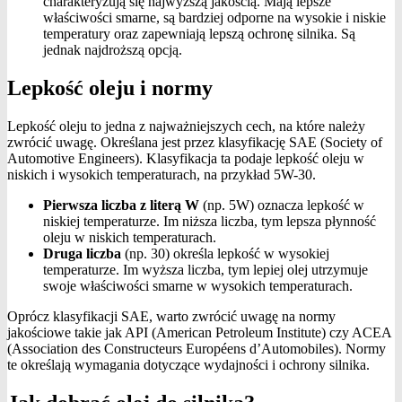
charakteryzują się najwyższą jakością. Mają lepsze
właściwości smarne, są bardziej odporne na wysokie i niskie
temperatury oraz zapewniają lepszą ochronę silnika. Są
jednak najdroższą opcją.
Lepkość oleju i normy
Lepkość oleju to jedna z najważniejszych cech, na które należy
zwrócić uwagę. Określana jest przez klasyfikację SAE (Society of
Automotive Engineers). Klasyfikacja ta podaje lepkość oleju w
niskich i wysokich temperaturach, na przykład 5W-30.
Pierwsza liczba z literą W
(np. 5W) oznacza lepkość w
niskiej temperaturze. Im niższa liczba, tym lepsza płynność
oleju w niskich temperaturach.
Druga liczba
(np. 30) określa lepkość w wysokiej
temperaturze. Im wyższa liczba, tym lepiej olej utrzymuje
swoje właściwości smarne w wysokich temperaturach.
Oprócz klasyfikacji SAE, warto zwrócić uwagę na normy
jakościowe takie jak API (American Petroleum Institute) czy ACEA
(Association des Constructeurs Européens d’Automobiles). Normy
te określają wymagania dotyczące wydajności i ochrony silnika.