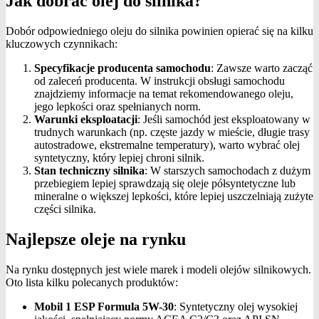
Jak dobrać olej do silnika?
Dobór odpowiedniego oleju do silnika powinien opierać się na kilku
kluczowych czynnikach:
Specyfikacje producenta samochodu
: Zawsze warto zacząć
od zaleceń producenta. W instrukcji obsługi samochodu
znajdziemy informacje na temat rekomendowanego oleju,
jego lepkości oraz spełnianych norm.
Warunki eksploatacji
: Jeśli samochód jest eksploatowany w
trudnych warunkach (np. częste jazdy w mieście, długie trasy
autostradowe, ekstremalne temperatury), warto wybrać olej
syntetyczny, który lepiej chroni silnik.
Stan techniczny silnika
: W starszych samochodach z dużym
przebiegiem lepiej sprawdzają się oleje półsyntetyczne lub
mineralne o większej lepkości, które lepiej uszczelniają zużyte
części silnika.
Najlepsze oleje na rynku
Na rynku dostępnych jest wiele marek i modeli olejów silnikowych.
Oto lista kilku polecanych produktów:
Mobil 1 ESP Formula 5W-30
: Syntetyczny olej wysokiej