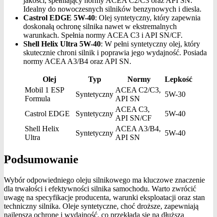
jakości, spełniający normy ACEA C2/C3 oraz API SN.
Idealny do nowoczesnych silników benzynowych i diesla.
Castrol EDGE 5W-40
: Olej syntetyczny, który zapewnia
doskonałą ochronę silnika nawet w ekstremalnych
warunkach. Spełnia normy ACEA C3 i API SN/CF.
Shell Helix Ultra 5W-40
: W pełni syntetyczny olej, który
skutecznie chroni silnik i poprawia jego wydajność. Posiada
normy ACEA A3/B4 oraz API SN.
Olej
Typ
Normy
Lepkość
Mobil 1 ESP
ACEA C2/C3,
Syntetyczny
5W-30
Formula
API SN
ACEA C3,
Castrol EDGE
Syntetyczny
5W-40
API SN/CF
Shell Helix
ACEA A3/B4,
Syntetyczny
5W-40
Ultra
API SN
Podsumowanie
Wybór odpowiedniego oleju silnikowego ma kluczowe znaczenie
dla trwałości i efektywności silnika samochodu. Warto zwrócić
uwagę na specyfikacje producenta, warunki eksploatacji oraz stan
techniczny silnika. Oleje syntetyczne, choć droższe, zapewniają
najlepszą ochronę i wydajność, co przekłada się na dłuższą