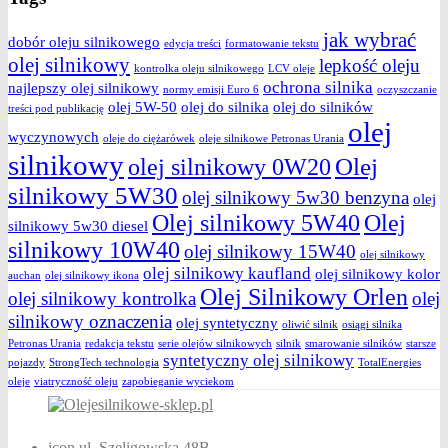
jak wybrać
dobór oleju silnikowego
edycja treści
formatowanie tekstu
olej silnikowy
lepkość oleju
kontrolka oleju silnikowego
LCV oleje
ochrona silnika
najlepszy olej silnikowy
normy emisji Euro 6
oczyszczanie
olej 5W-50
olej do silnika
olej do silników
treści pod publikację
olej
wyczynowych
oleje do ciężarówek
oleje silnikowe Petronas Urania
silnikowy
Olej
olej silnikowy 0W20
silnikowy 5W30
olej silnikowy 5w30 benzyna
olej
Olej silnikowy 5W40
Olej
silnikowy 5w30 diesel
silnikowy 10W40
olej silnikowy 15W40
olej silnikowy
olej silnikowy kaufland
olej silnikowy kolor
auchan
olej silnikowy ikona
Olej Silnikowy Orlen
olej silnikowy kontrolka
olej
silnikowy oznaczenia
olej syntetyczny
oliwić silnik
osiągi silnika
Petronas Urania
redakcja tekstu
serie olejów silnikowych
silnik
smarowanie silników
starsze
syntetyczny olej silnikowy
pojazdy
StrongTech technologia
TotalEnergies
oleje
viatryczność oleju
zapobieganie wyciekom
icon
ul. Szeligowska 48B,